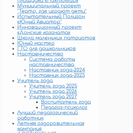
площадка «ПиктоМир»
Муниципальный проект
“Театр, где играют дети”
Испытательный Полигон
«Юный Авиатор”
Инновационный проект
«Донские казачата»
Школа маленьких патриотов
Юный мастер
ГТО для дошкольников
Наставничество
Система работы
наставничества
Наставник года-2024
Наставник года-2023
Учитель года
Учитель года 2025
Учитель года 2026
Учитель года 2027
Воспитатель года
Педагог-психолог
Лучший педагогический
работник
Летняя оздоровительная
кампания