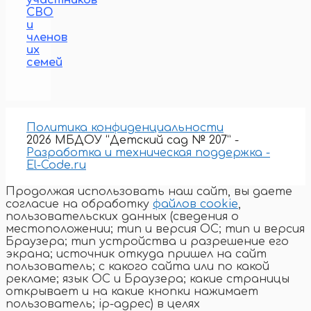
СВО
и
членов
их
семей
Политика конфиденциальности
2026 МБДОУ “Детский сад № 207” -
Разработка и техническая поддержка -
El-Code.ru
Продолжая использовать наш сайт, вы даете
согласие на обработку
файлов cookie
,
пользовательских данных (сведения о
местоположении; тип и версия ОС; тип и версия
Браузера; тип устройства и разрешение его
экрана; источник откуда пришел на сайт
пользователь; с какого сайта или по какой
рекламе; язык ОС и Браузера; какие страницы
открывает и на какие кнопки нажимает
пользователь; ip-адрес) в целях