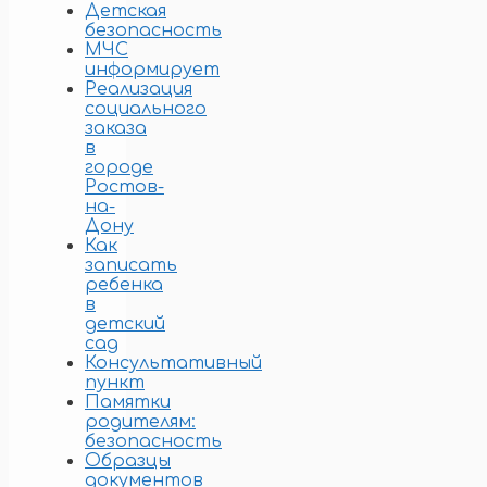
Детская
безопасность
МЧС
информирует
Реализация
социального
заказа
в
городе
Ростов-
на-
Дону
Как
записать
ребенка
в
детский
сад
Консультативный
пункт
Памятки
родителям:
безопасность
Образцы
документов