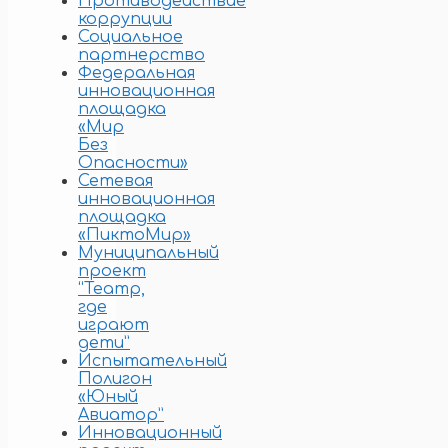
Противодействие
коррупции
Социальное
партнерство
Федеральная
инновационная
площадка
«Мир
Без
Опасности»
Сетевая
инновационная
площадка
«ПиктоМир»
Муниципальный
проект
“Театр,
где
играют
дети”
Испытательный
Полигон
«Юный
Авиатор”
Инновационный