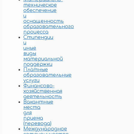
техническое
обеспечение
и
оснащенность
образовательного
процесса
Стипендии
и
иные
виды
материальной
поддержки
Платные
образовательные
услуги
Финансово-
хозяйственная
деятельность
Вакантные
места
для
приема
(перевода)
Международное