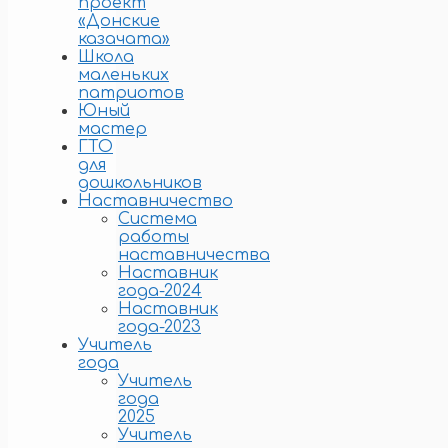
проект
«Донские
казачата»
Школа
маленьких
патриотов
Юный
мастер
ГТО
для
дошкольников
Наставничество
Система
работы
наставничества
Наставник
года-2024
Наставник
года-2023
Учитель
года
Учитель
года
2025
Учитель