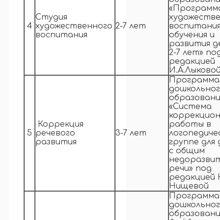
«Программ
Студия
художеств
4
художественного
2-7 лет
воспитания
воспитания
обучения и
развития д
2-7 лет» по
редакцией
И.А.Лыково
Программа
дошкольно
образовани
«Система
коррекцио
Коррекция
работы в
5
речевого
3-7 лет
логопедиче
развития
группе для
с общим
недоразви
речи» под
редакцией Н
Нищевой
Программа
дошкольно
образовани