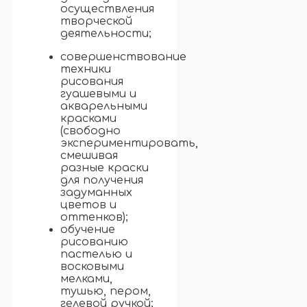
осуществления
творческой
деятельности;
совершенствование
техники
рисования
гуашевыми и
акварельными
красками
(свободно
экспериментировать,
смешивая
разные краски
для получения
задуманных
цветов и
оттенков);
обучение
рисованию
пастелью и
восковыми
мелками,
тушью, пером,
гелевой ручкой;