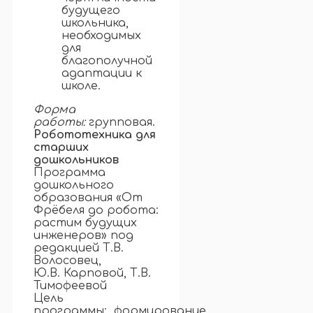
будущего
школьника,
необходимых
для
благополучной
адаптации к
школе.
Форма
работы:
групповая.
Робототехника для
старших
дошкольников
Программа
дошкольного
образования «От
Фрёбеля до робота:
растим будущих
инженеров» под
редакцией Т.В.
Волосовец,
Ю.В. Карповой, Т.В.
Тимофеевой
Цель
программы: формирование