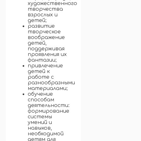
художественного
творчества
взрослых и
детей;
развитие
творческое
воображение
детей,
поддерживая
проявления их
фантазии;
привлечение
детей к
работе с
разнообразными
материалами;
обучение
способам
деятельности:
формирование
системы
умений и
навыков,
необходимой
детям для