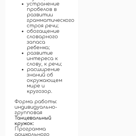
устранение
пробелов в
развитии
грамматического
строя речи;
обогащение
словарного
запаса
ребенка;
развитие
интереса к
слову, к речи;
расширение
знаний об
окружающем
мире и
кругозор.
Форма работы:
индивидуально-
групповая
Танцевальный
кружок:
Программа
дошкольного