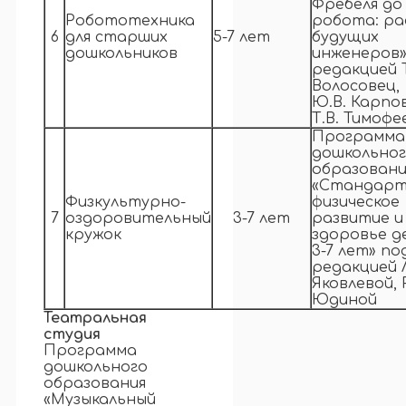
Фрёбеля до
Робототехника
робота: р
6
для старших
5-7 лет
будущих
дошкольников
инженеров»
редакцией Т
Волосовец,
Ю.В. Карпо
Т.В. Тимофе
Программа
дошкольно
образовани
«Стандарт
Физкультурно-
физическое
7
оздоровительный
3-7 лет
развитие и
кружок
здоровье д
3-7 лет» по
редакцией Л
Яковлевой, Р
Юдиной
Театральная
студия
Программа
дошкольного
образования
«Музыкальный