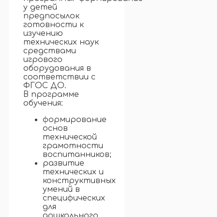
у детей
предпосылок
готовности к
изучению
технических наук
средствами
игрового
оборудования в
соответствии с
ФГОС ДО.
В программе
обучения:
формирование
основ
технической
грамотности
воспитанников;
развитие
технических и
конструктивных
умений в
специфических
для
дошкольного