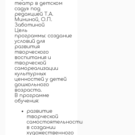
театр в детском
саду» под
редакцией Т.А.
Мининой, О.П.
Заботиной
Цель
программы: создание
условий для
развития
творческого
воспитания и
творческой
самореализации
культурных
ценностей у детей
дошкольного
возраста.
В программе
обучения:
развитие
творческой
самостоятельности
в создании
художественного