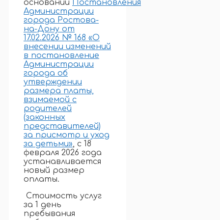
основании
Постановления
Администрации
города Ростова-
на-Дону от
17.02.2026 № 168 «О
внесении изменений
в постановление
Администрации
города об
утверждении
размера платы,
взимаемой с
родителей
(законных
представителей)
за присмотр и уход
за детьми»
, с 18
февраля 2026 года
устанавливается
новый размер
оплаты.
Стоимость услуг
за 1 день
пребывания