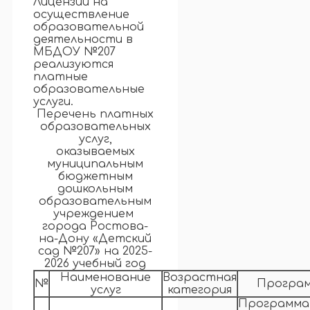
Лицензии на
осуществление
образовательной
деятельности в
МБДОУ №207
реализуются
платные
образовательные
услуги.
Перечень платных
образовательных
услуг,
оказываемых
муниципальным
бюджетным
дошкольным
образовательным
учреждением
города Ростова-
на-Дону «Детский
сад №207» на
2025-
2026
учебный год
Наименование
Возрастная
№
Програ
услуг
категория
Программа