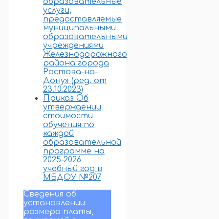
образовательные
услуги,
предоставляемые
муниципальными
образовательными
учреждениями
Железнодорожного
района города
Ростова-на-
Дону» (ред. от
23.10.2023)
Приказ Об
утверждении
стоимости
обучения по
каждой
образовательной
программе на
2025-2026
учебный год в
МБДОУ №207
Сведения об
установлении
размера платы,