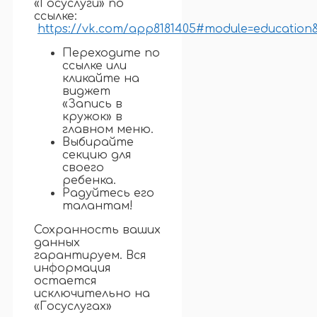
«Госуслуги» по
ссылке:
https://vk.com/app8181405#module=education
Переходите по
ссылке или
кликайте на
виджет
«Запись в
кружок» в
главном меню.
Выбирайте
секцию для
своего
ребенка.
Радуйтесь его
талантам!
Сохранность ваших
данных
гарантируем. Вся
информация
остается
исключительно на
«Госуслугах»