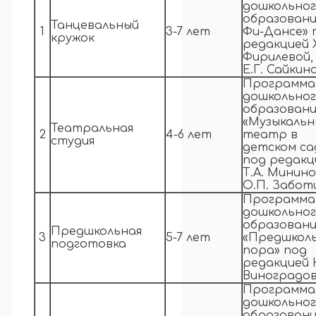
дошкольно
образовани
Танцевальный
1
3-7 лет
Фи-Дансе» 
кружок
редакцией 
Фирилевой,
Е.Г. Сайкин
Программа
дошкольно
образовани
«Музыкальн
Театральная
2
4-6 лет
театр в
студия
детском са
под редакц
Т.А. Минино
О.П. Забот
Программа
дошкольно
образовани
Предшкольная
3
5-7 лет
«Предшкол
подготовка
пора» под
редакцией 
Виноградо
Программа
дошкольно
образовани