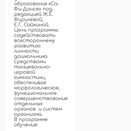
образования «Са-
Фи-Дансе» под
редакцией Ж.Е.
Фирилевой,
Е.Г. Сайкиной.
Цель программы:
содействовать
всестороннему
развитию
личности
дошкольника
средствами
танцевально-
игровой
гимнастики,
обеспечивая
морфологическое,
функциональное
совершенствование
отдельных
органов и систем
организма.
В программе
обучения: