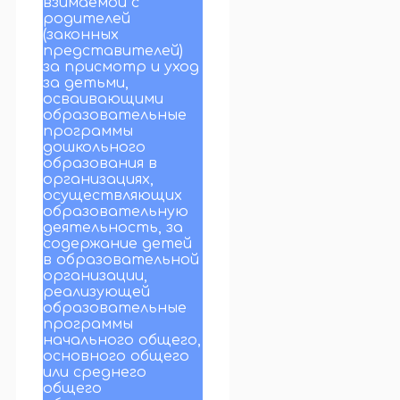
взимаемой с
родителей
(законных
представителей)
за присмотр и уход
за детьми,
осваивающими
образовательные
программы
дошкольного
образования в
организациях,
осуществляющих
образовательную
деятельность, за
содержание детей
в образовательной
организации,
реализующей
образовательные
программы
начального общего,
основного общего
или среднего
общего